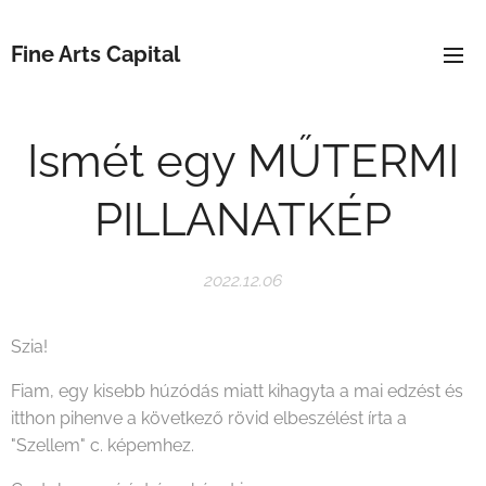
Fine Arts Capital
Ismét egy MŰTERMI
PILLANATKÉP
2022.12.06
Szia!
Fiam, egy kisebb húzódás miatt kihagyta a mai edzést és
itthon pihenve a következő rövid elbeszélést írta a
"Szellem" c. képemhez.