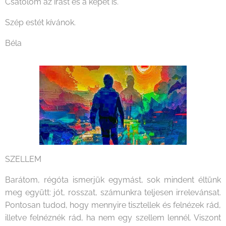
Csatolom az írást és a képet is.
Szép estét kívánok.
Béla
SZELLEM
Barátom, régóta ismerjük egymást, sok mindent éltünk
meg együtt: jót, rosszat, számunkra teljesen irrelevánsat.
Pontosan tudod, hogy mennyire tisztellek és felnézek rád,
illetve felnéznék rád, ha nem egy szellem lennél. Viszont