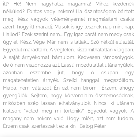
itt? Hé! Nem hagyhatsz magamra! Mihez kezdenék
nélküled? Fontos vagy nekem! Ha őszinteségem bántott
meg, kész vagyok véleményemet megmásítani csakis
azért, hogy itt maradj. Mások is így tesznek nap mint nap.
Hallod? Ezek szerint nem... Egy igaz barát nem megy csak
úgy el! Kész. Vége. Már nem is látlak... Szó nélkül elúsztál.
Egyedül maradtam. A végtelen, kiszámíthatatlan világban.
A saját árnyékomat bámulom. Kedvesen rámosolygok,
de ő nem viszonozza azt. Lassú mozdulattal utánanyúlok,
azonban eszembe jut, hogy ő csupán egy
magatehetetlen árnyék. Szelíd hanggal megszólítom.
Hiába, nem válaszol. Én ezt nem bírom... Érzem, ahogy
gyengülök. Sejtem, hogy körvonalaim összemosódnak,
miközben szép lassan elhalványulok. Nincs, ki utánam
kiáltson: "veled meg mi történik?" Egyedül vagyok. A
magány nem nekem való. Hogy miért, azt nem tudom.
Érzem csak: szerteszakít ez a kín... Balog Péter