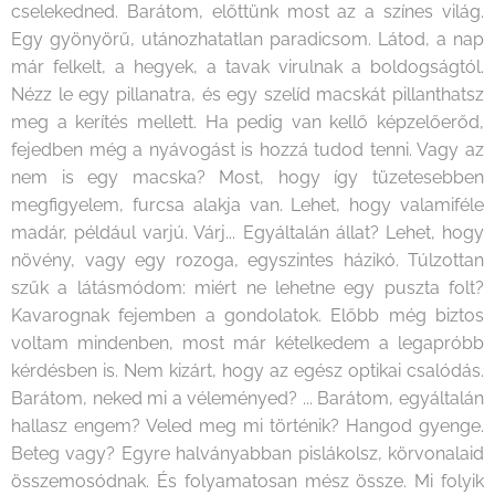
cselekedned. Barátom, előttünk most az a színes világ.
Egy gyönyörű, utánozhatatlan paradicsom. Látod, a nap
már felkelt, a hegyek, a tavak virulnak a boldogságtól.
Nézz le egy pillanatra, és egy szelíd macskát pillanthatsz
meg a kerítés mellett. Ha pedig van kellő képzelőerőd,
fejedben még a nyávogást is hozzá tudod tenni. Vagy az
nem is egy macska? Most, hogy így tüzetesebben
megfigyelem, furcsa alakja van. Lehet, hogy valamiféle
madár, például varjú. Várj... Egyáltalán állat? Lehet, hogy
növény, vagy egy rozoga, egyszintes házikó. Túlzottan
szűk a látásmódom: miért ne lehetne egy puszta folt?
Kavarognak fejemben a gondolatok. Előbb még biztos
voltam mindenben, most már kételkedem a legapróbb
kérdésben is. Nem kizárt, hogy az egész optikai csalódás.
Barátom, neked mi a véleményed? ... Barátom, egyáltalán
hallasz engem? Veled meg mi történik? Hangod gyenge.
Beteg vagy? Egyre halványabban pislákolsz, körvonalaid
összemosódnak. És folyamatosan mész össze. Mi folyik