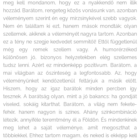
meg kell mondanom, hogy ez a nyakkendő nem illik
hozzád. Barátom, rengeteg közös vonásunk van, azonban
véleményem szerint én egy mirzsinykével szebb vagyok.
Nem én találtam ki ezt, hanem mások mondták; olyan
szellemek, akiknek a véleményét nagyra tartom. Azonban
ez a tény ne szegje kedvedet semmitől! Ettől függetlenül
még egy remek szellem vagy. A humorérzéked
különösen jó, bizonyos helyzetekben elég szellemes
tudsz lenni. Azért ez mindenképp pozitívum. Barátom, a
mai világban az őszinteség a legfontosabb. Az, hogy
véleményünket kendőzetlenül feltárjuk a másik előtt.
Hiszem, hogy az igaz barátok minden percben így
tesznek. A barátság olyan, mint a jó bakancs: ha gondját
viseled, sokáig kitarthat. Barátom, a világ nem fekete-
fehér, hanem nagyon is színes. Ahány színkombináció
létezik, annyiféle teremtmény él a Földön. És mindenkinek
meg lehet a saját véleménye, amit megoszthat a
többiekkel. Ehhez tartom magam, és neked is ekképp kell