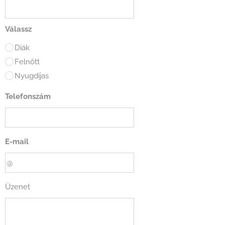
Válassz
Diák
Felnőtt
Nyugdíjas
Telefonszám
E-mail
Üzenet