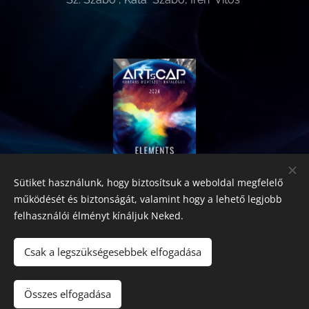
Sütiket használunk, hogy biztosítsuk a weboldal megfelelő
Lapozz bele a
működését és biztonságát, valamint hogy a lehető legjobb
katalógusba!
felhasználói élményt kínáljuk Neked.
Csak a legszükségesebbek elfogadása
2026 Fine Arts Capital művészeti egyesület | Minden jog
fenntartva.
Összes elfogadása
Az oldalt a
Webnode
működteti
Sütik