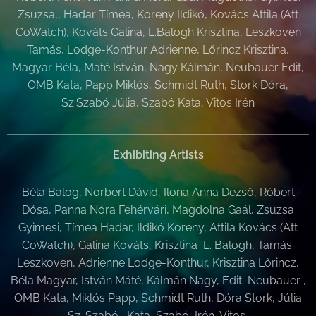
Zsuzsa,, Hadar Tímea, Koreny Ildikó, Kovács Attila (Att
CoWatch), Kováts Galina, L.Balogh Krisztina, Leszkoven
Tamás, Lodge-Konthur Adrienne, Lőrincz Krisztina,
Magyar Béla, Máté István, Nagy Kálmán, Neubauer Edit,
OMB Kata, Papp Miklós, Schmidt Ruth, Stork Dóra,
Sz.Szabó Júlia, Szabó Kata, Vitos Irén
Exhibiting Artists
Béla Balog, Norbert Dávid, Ilona Anna Dezső, Róbert
Dósa, Panna Nóra Fehérvári, Magdolna Gaál, Zsuzsa
Gyimesi, Tímea Hadar, Ildikó Koreny, Attila Kovács (Att
CoWatch), Galina Kováts, Krisztina L. Balogh, Tamás
Leszkoven, Adrienne Lodge-Konthur, Krisztina Lőrincz,
Béla Magyar, István Máté, Kálmán Nagy, Edit Neubauer ,
OMB Kata, Miklós Papp, Schmidt Ruth, Dóra Stork, Júlia
Sz. Szabó , Kata Szabó, Irén Vitos