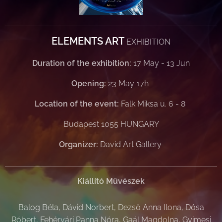
ELEMENTS ART
EXHIBITION
Duration of the exhibition:
17 May - 13 Jun
Opening:
23 May 17h
Location of the event:
Falk Miksa u. 6 - 8
Budapest 1055 HUNGARY
Organizer:
David Art Gallery
Kiállító Művészek
Balog Béla, Dávid Norbert, Dezső Anna Ilona, Dósa
Róbert, Fehérvári Panna Nóra, Gaál Magdolna, Gyimesi