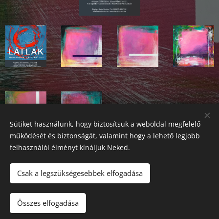
Sütiket használunk, hogy biztosítsuk a weboldal megfelelő
működését és biztonságát, valamint hogy a lehető legjobb
felhasználói élményt kínáljuk Neked.
Csak a legszükségesebbek elfogadása
2026 Fine Arts Capital művészeti egyesület | Minden jog
fenntartva.
Összes elfogadása
Az oldalt a
Webnode
működteti
Sütik