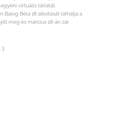
gyéni virtuális tárlatát.
yen Balog Béla 18 alkotását láthatja a
yílt meg és március 18-án zár.
 3.