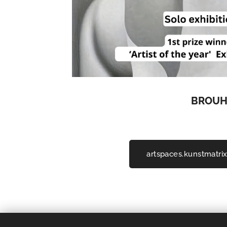
BROUHA
artspaces.kunstmatri