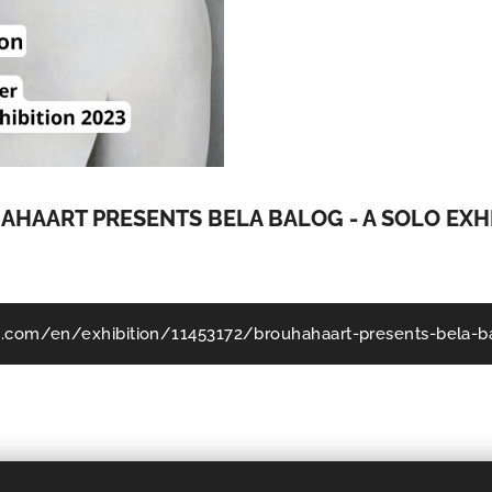
HAART PRESENTS BELA BALOG - A SOLO EXH
x.com/en/exhibition/11453172/brouhahaart-presents-bela-ba