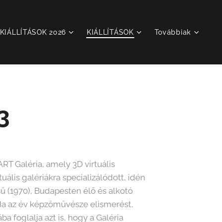
KIÁLLÍTÁSOK 2026
KIÁLLÍTÁSOK
Továbbiak
3
 Galéria, amely 3D virtuális
rtuális galériákra specializálódott, idén
sű (1970), Budapesten élő és alkotó
a az év képzőművésze elismerést,
a foglalja azt is, hogy a Galéria