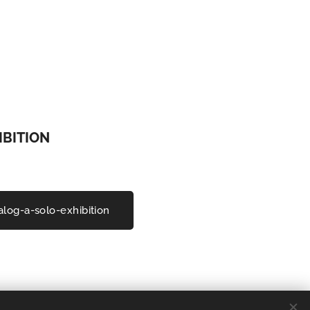
IBITION
log-a-solo-exhibition