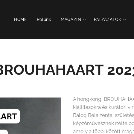
HOME
Rólunk
MAGAZIN
PÁLYÁZATOK
BROUHAHAART 202
A hongkongi BROUHAHAART
kiállításokra és kurátori vi
Balog Béla zentai születé
képzőművésznek ítélte od
amely a többi között magáb