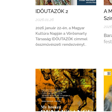
IDŐUTAZÓK 2
A M
Szi
2026.01.26
2026
2026 január 22-én, a Magyar
Kultúra Napján a Vörösmarty
Bar
Társaság IDŐUTAZÓK címmel
fes
összművészeti rendezvényt
tartott Székesfehérváron. Az est
keretében megnyílt Hadar Tímea
IDŐUTAZÓK 2 – emlékek ·
kapcsolatok · időrétegek
című
kiállítása, valamint Sebők Melinda
irodalomtörténész tartott
előadást
Vörösmarty, a nemzeti
létforma költője
címmel....