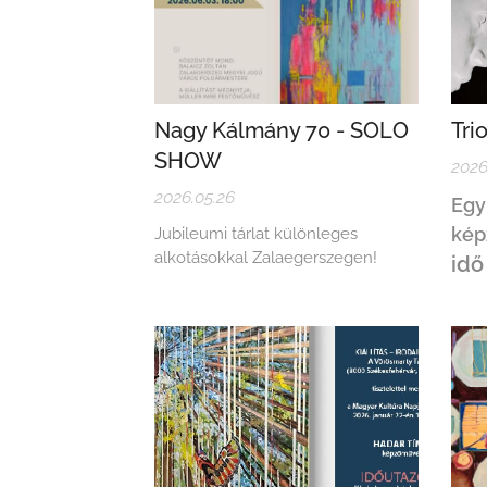
Nagy Kálmány 70 - SOLO
Tri
SHOW
2026
2026.05.26
Egy
kép
Jubileumi tárlat különleges
alkotásokkal Zalaegerszegen!
idő