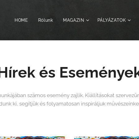
HOME
Rólunk
MAGAZIN
PÁLYÁZATOK
Hírek és Eseménye
nkájában számos esemény zajlik. Kiállításokat szervezü
dunk ki, segítjük és folyamatosan inspiráljuk művészeinke