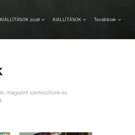
KIÁLLÍTÁSOK 2026
KIÁLLÍTÁSOK
Továbbiak
k
nk, magazint szerkesztünk és
t.