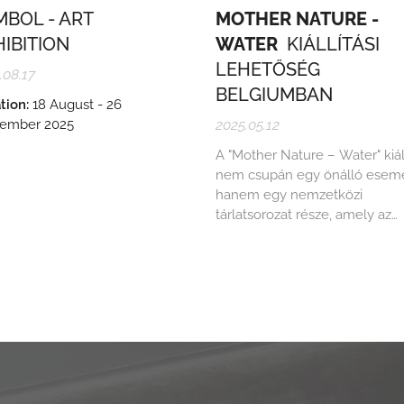
MBOL - ART
MOTHER NATURE -
IBITION
WATER
KIÁLLÍTÁSI
LEHETŐSÉG
.08.17
BELGIUMBAN
tion:
18 August - 26
ember 2025
2025.05.12
A "Mother Nature – Water" kiál
nem csupán egy önálló esem
hanem egy nemzetközi
tárlatsorozat része, amely az
elmúlt időszakban komoly sz
figyelmet kapott. A természet
ember kapcsolatának
újragondolását célzó tárlat els
állomása a Dávid Galéria, majd
Liszt Institute Brussels volt, ah
közönség és szakma egyaránt
lelkes...