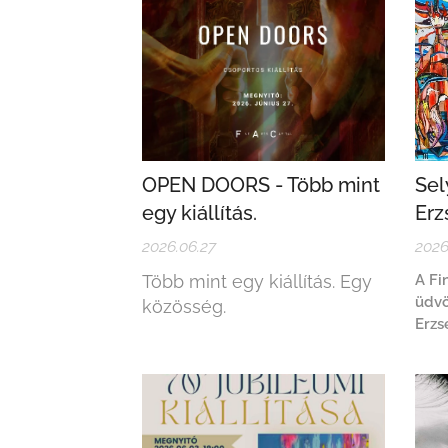
OPEN DOORS - Több mint
Sel
egy kiállítás.
Erz
2026.06.27
2026
Több mint egy kiállítás. Egy
A Fi
üdvö
közösség.
Erzs