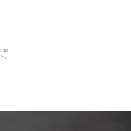
lítás
ény,
akmai
 és
ő
 a
ol a