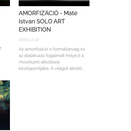
AMORFIZÁCIÓ - Máté
István SOLO ART
EXHIBITION
2025.11.12
e
Az amorfizáció a formátlanság és
az átalakulás fogalmait helyezi a
művészeti alkotások
középpontjába. A világot alkotó
struktúrák folyamatos mozgásban,
változásban vannak, miközben az
eredeti forma elmosódik,
felbomlik, vagy teljesen új alakot
ölt. Az amorf formák a szabályok
nélküli világot képviselik: a határok
elmosódnak, az egyértelműséget...