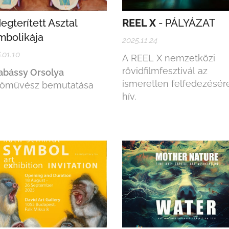
egterített Asztal
REEL X
- PÁLYÁZAT
mbolikája
2025.11.24
.01.10
A REEL X nemzetközi
rövidfilmfesztivál az
abássy Orsolya
ismeretlen felfedezésér
tőművész bemutatása
hív.