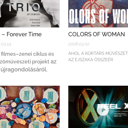
o – Forever Time
COLORS OF WOMAN
.03.14
2026.03.02
 filmes–zenei ciklus és
AHOL A KORTÁRS MŰVÉSZET
AZ ÉJSZAKA ÖSSZEÉR
az
zőművészeti projekt
 újragondolásáról.