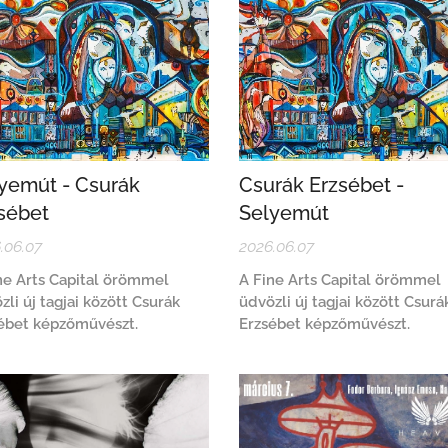
yemút - Csurák
Csurák Erzsébet -
sébet
Selyemút
.06.07
2026.06.07
ne Arts Capital örömmel
A Fine Arts Capital örömmel
zli új tagjai között Csurák
üdvözli új tagjai között Csurá
ébet képzőművészt.
Erzsébet képzőművészt.