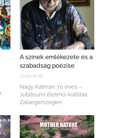
A színek emlékezete és a
szabadság poézise
2026.06.06
Nagy Kálmán 70 éves –
k
Jubileumi életmű-kiállítás
Zalaegerszegen