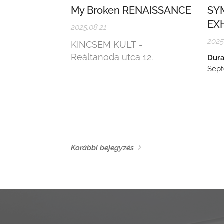
My Broken RENAISSANCE
SY
EXH
2025.08.21
2025
KINCSEM KULT -
Reáltanoda utca 12.
Dura
Sept
Korábbi bejegyzés