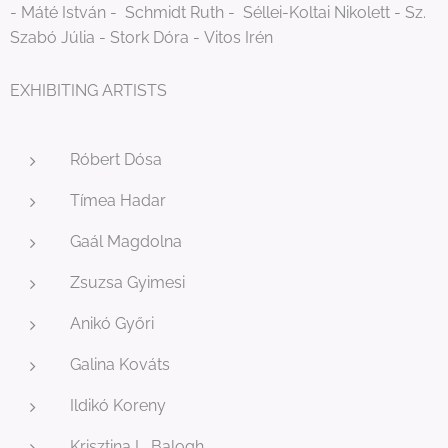
- Máté István - Schmidt Ruth - Séllei-Koltai Nikolett - Sz.
Szabó Júlia - Stork Dóra - Vitos Irén
EXHIBITING ARTISTS
Róbert Dósa
Tímea Hadar
Gaál Magdolna
Zsuzsa Gyimesi
Anikó Győri
Galina Kováts
Ildikó Koreny
Krisztina L. Balogh