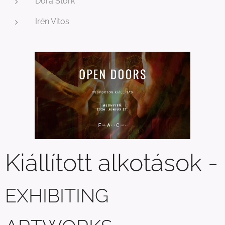
Dora Stork
Irén Vitos
Kiállított alkotások -
EXHIBITING