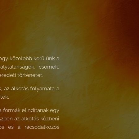
hogy közelebb kerülünk a
álytalanságok, csomók,
eredeti történetet.
, az alkotás folyamata a
ték.
 a formák elindítanak egy
szben az alkotás közbeni
tos és a rácsodálkozós