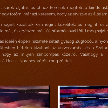
karok eljutni, és ehhez keresek megfelelő kiindulást, 
egy fotóm, már azt keresem, hogy az elvisz-e az általam 
 megint közelítek, és megint közelítek, és megint, és
rtalmát, és egészen más, új információval töltti meg saját 
rás idején éppen hazafelé sétált gyalog Zuglóból, a nyo
ütésben hirtelen kizuhant az univerzumba, és a Szaturn
, hogy az milyen színpompás közelről. Valahogy a Hő
sált kicsit. Narancs, vörös, meg zöldek.