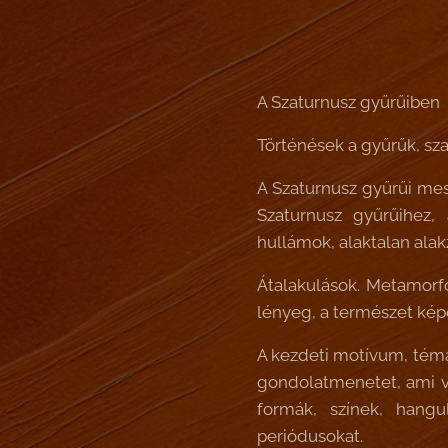
A Szaturnusz gyűrűiben
Történések a gyűrűk, sz
A Szaturnusz gyűrűi mes
Szaturnusz gyűrűihez,
hullámok, alaktalan alakz
Átalakulások. Metamorfó
lényeg, a természet képe
A kezdeti motívum, téma 
gondolatmenetet, ami va
formák, színek, hangu
periódusokat.