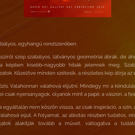
abályos, egyhangú rendszerében.
sziről szép szabályos, látványos geometriai ábrák, de a
 a képben kisebb-nagyobb hibák jelennek meg. Szab
atok. Közelítve minden szétesik, a részletes kép átírja az 
zis. Valahonnan valahová eljutni. Mindegy mi a kiindulás
i csak nyersanyagok, olyanok mint a papír, a vászon, a fes
egyáltalán nem köszön vissza, az csak inspiráció, a szín,
lahová eljut. A folyamat, az alkotás részben tudatos, ré
latok alakítják tovább a művet, váltogatva a tuda