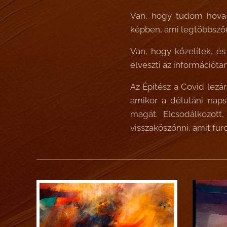
Van, hogy tudom hova a
képben, ami legtöbbször 
Van, hogy közelítek, és
elveszti az információta
Az Építész a Covid lezá
amikor a délutáni naps
magát. Elcsodálkozott
visszaköszönni, amit furc