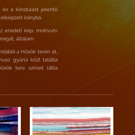
és a kiindulást jelentő
elképzelt irányba.
 az eredeti kép, motívum
magát, általam.
mdából a Hősök terén át,
usz gyűrűi közt találta
sök tere színeit látta