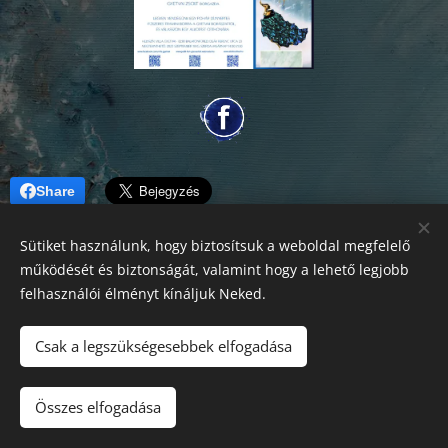
Share
Sütiket használunk, hogy biztosítsuk a weboldal megfelelő
működését és biztonságát, valamint hogy a lehető legjobb
felhasználói élményt kínáljuk Neked.
Csak a legszükségesebbek elfogadása
2026 Fine Arts Capital művészeti egyesület | Minden jog
fenntartva.
Összes elfogadása
Az oldalt a
Webnode
működteti
Sütik