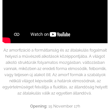
Az amorfizáció a formátlanság és az átalakulás fogalmait
helyezi a művészeti alkotások középpontjába. A világot
alkotó struktúrák folyamatos mozgásban, változásban
vannak, miközben az eredeti forma elmosódik, felbomlik,
vagy teljesen új alakot ölt. Az amorf formák a szabályok
nélküli világot képviselik: a határok elmosódnak, az
egyértelműséget felváltja a fluiditás, az állandóság helyett
az átalakulás válik az egyetlen állandóvá.
Opening:
15 November 17h