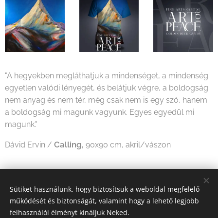
"A hegyekben megláthatjuk a mindenséget, a mindenség
egyetlen valódi lényegét, és belátjuk végre, a boldogság
nem anyag és nem tér, még csak nem is egy szó, hanem
a boldogság mi magunk vagyunk. Egyes egyedül mi
magunk."
Calling,
Dávid Ervin /
90x90 cm, akril/vászon
Share
Sütiket használunk, hogy biztosítsuk a weboldal megfelelő
működését és biztonságát, valamint hogy a lehető legjobb
felhasználói élményt kínáljuk Neked.