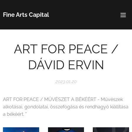
Fine Arts Capital
ART FOR PEACE /
DÁVID ERVIN
2023.01.20
ART FOR PEACE / MŰVÉSZET A BÉKÉÉRT - Művészek
alkotásai, gondolatai, összefogása és rendhagyó kiállítása
a békéért. "