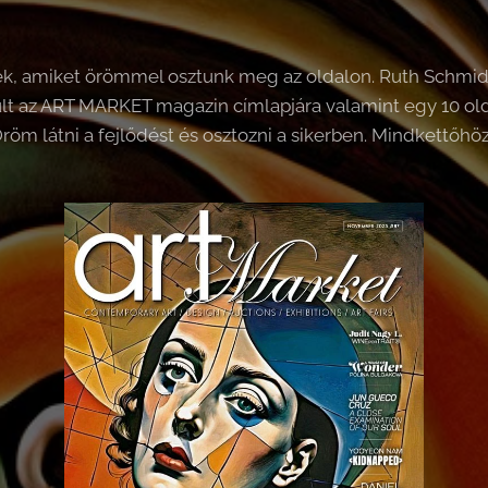
rek, amiket örömmel osztunk meg az oldalon. Ruth Schmidt 
ült az ART MARKET magazin címlapjára valamint egy 10 old
Öröm látni a fejlődést és osztozni a sikerben. Mindkettőhöz