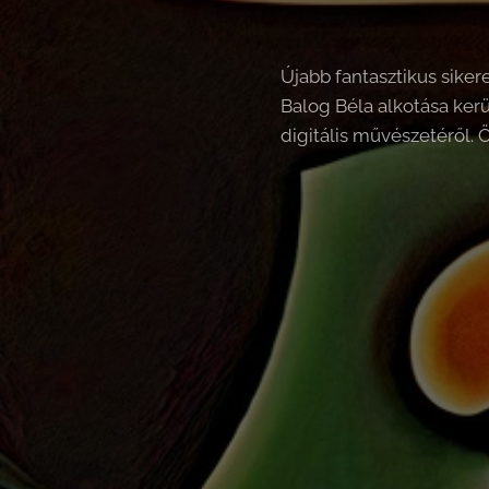
Újabb fantasztikus sike
Balog Béla alkotása ker
digitális művészetéről. 