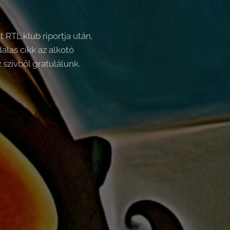
RTL klub riportja után,
alas cikk az alkotó
 szívből gratulálunk.