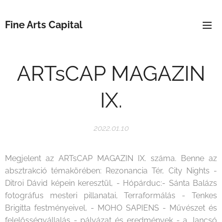
Fine Arts Capital
ARTsCAP MAGAZIN
IX.
2022.01.10
Megjelent az ARTsCAP MAGAZIN IX. száma. Benne az
absztrakció témakörében: Rezonancia Tér, City Nights -
Ditroi Dávid képein keresztül, - Hópárduc:- Sánta Balázs
fotográfus mesteri pillanatai, Terraformálás - Tenkes
Brigitta festményeivel, - MOHO SAPIENS - Művészet és
felelősségvállalás - pályázat és eredmények - a Jancsó