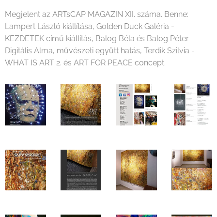
Megjelent az ARTsCAP MAGAZIN XII. száma. Benne:
Lampert László kiállítása, Golden Duck Galéria -
KEZDETEK című kiállítás, Balog Béla és Balog Péter -
Digitális Alma, művészeti együtt hatás, Terdik Szilvia -
WHAT IS ART 2. és ART FOR PEACE concept.