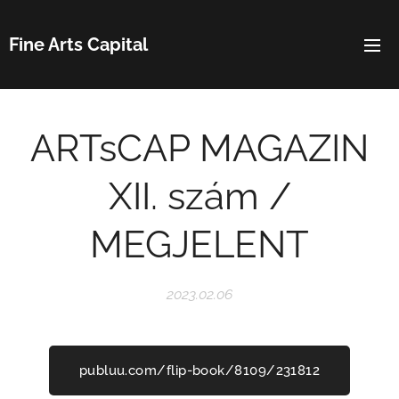
Fine Arts Capital
ARTsCAP MAGAZIN
XII. szám /
MEGJELENT
2023.02.06
publuu.com/flip-book/8109/231812