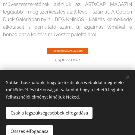
művészetszeretőnek ajánljuk az ARTsCAP MAGAZIN
legújabb - még szerkesztés alatt lévő - számát. A Golden
Duck Galériában nyílt - BEGINNINGS - kiállítás kiemelkedő
alkotásait is bemutató szám, új izgalmas témákat is
boncolgat a kortárs művészet palettájáról.
Lapozz bele
Share
Sütiket használunk, hogy biztosítsuk a weboldal megfelelő
működését és biztonságát, valamint hogy a lehető legjobb
felhasználói élményt kínáljuk Neked.
Csak a legszükségesebbek elfogadása
2026 Fine Arts Capital művészeti egyesület | Minden jog
fenntartva.
Összes elfogadása
Az oldalt a
Webnode
működteti
Sütik