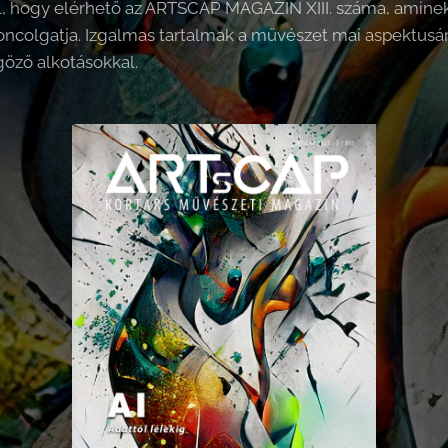
 hogy elérhető az ARTSCAP MAGAZIN XIII. száma, aminek v
ncolgatja. Izgalmas tartalmak a művészet mai aspektusáró
göző alkotásokkal.