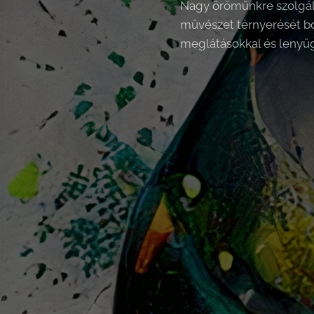
Nagy örömünkre szolgál,
művészet térnyerését bo
meglátásokkal és lenyű