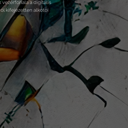
ezérfonala a digitális
l kifejezetten alkotói