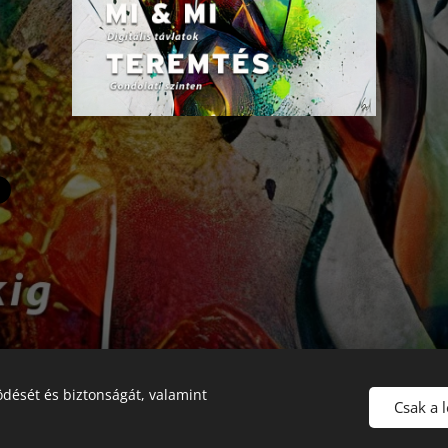
dését és biztonságát, valamint
2026 Fine Arts Capital művészeti egyesület | Minden jog fenntartva.
Csak a 
Az oldalt a
Webnode
működteti
Sütik