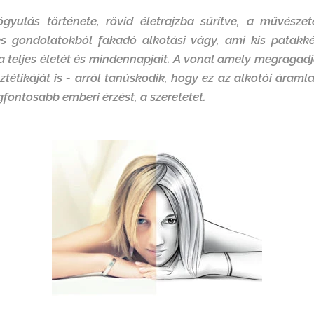
gyulás története, rövid életrajzba sűrítve, a művésze
és gondolatokból fakadó alkotási vágy, ami kis patakk
 teljes életét és mindennapjait. A vonal amely megragadj
tétikáját is - arról tanúskodik, hogy ez az alkotói áramla
egfontosabb emberi érzést, a szeretetet.