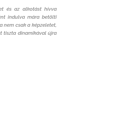
tet és az alkotást hívva
ént indulva mára betölti
a nem csak a képzeletet,
t tiszta dinamikával újra