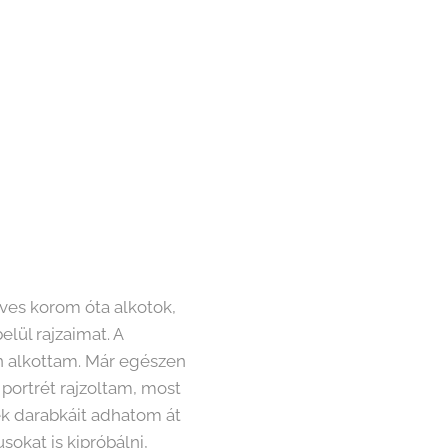
es korom óta alkotok,
elül rajzaimat. A
an alkottam. Már egészen
 portrét rajzoltam, most
ek darabkáit adhatom át
okat is kipróbálni,