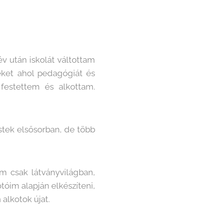
 után iskolát váltottam
eket ahol pedagógiát és
 festettem és alkottam.
estek elsősorban, de több
m csak látványvilágban,
óim alapján elkészíteni,
alkotok újat.