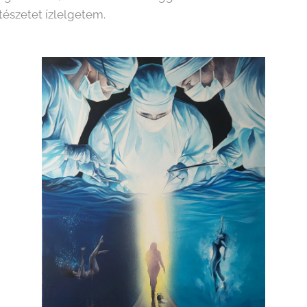
stészetet ízlelgetem.