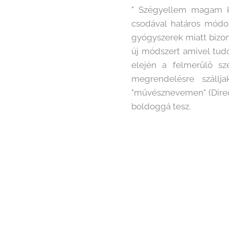
" Szégyellem magam ki
csodával határos módon
gyógyszerek miatt bizony
új módszert amivel tudo
elején a felmerülő s
megrendelésre szállj
"művésznevemen" (Direct
boldoggá tesz.