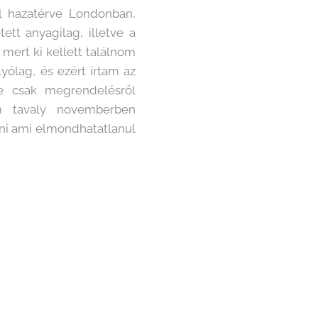
l hazatérve Londonban,
tt anyagilag, illetve a
 mert ki kellett találnom
yólag, és ezért írtam az
e csak megrendelésről
em tavaly novemberben
tni ami elmondhatatlanul