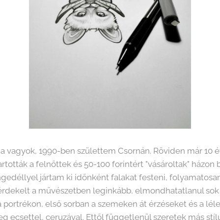
 vagyok, 1990-ben születtem Csornán. Röviden már 10 év
ották a felnőttek és 50-100 forintért "vásároltak" házon b
gedéllyel jártam ki időnként falakat festeni, folyamatos
ág érdekelt a művészetben leginkább, elmondhatatlanul sok
 portrékon, első sorban a szemeken át érzéseket és a lél
csettel, ceruzával. Ettől függetlenül szeretek más stílus