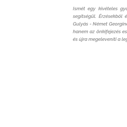
Ismét egy kivételes gyó
segítségül. Érzésekből 
Gulyás - Német Georgina
hanem az önkifejezés esz
és újra megeleveníti a l