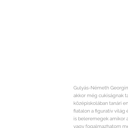
Gulyás-Németh Georgina
akkor még cukiságnak tart
középiskolában tanári en
fiatalon a figuratív vil
is beleremegek amikor a
vagy fogalmazhatom meg e