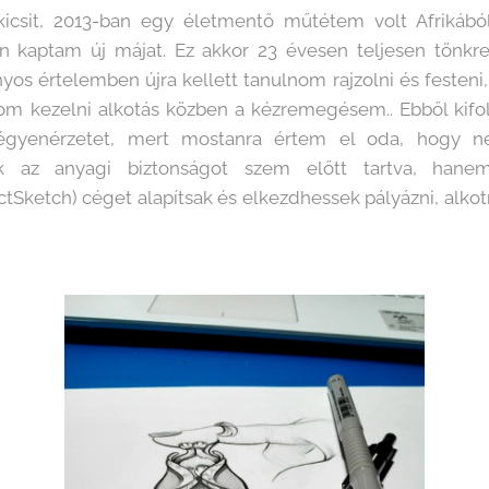
csit, 2013-ban egy életmentő műtétem volt Afrikábó
 kaptam új májat. Ez akkor 23 évesen teljesen tönkrete
os értelemben újra kellett tanulnom rajzolni és festeni,
m kezelni alkotás közben a kézremegésem.. Ebből kifol
zégyenérzetet, mert mostanra értem el oda, hogy n
ak az anyagi biztonságot szem előtt tartva, han
Sketch) céget alapítsak és elkezdhessek pályázni, alko