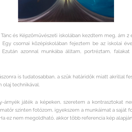
 Tánc és Képzőművészeti iskolában kezdtem meg, ám 2 év
 Egy csornai középiskolában fejeztem be az iskolai év
. Ezután azonnal munkába álltam, portréztam, falakat
szonra is tudatosabban, a szűk határidők miatt akrillal f
olaj technikával.
y-árnyék játék a képeken, szeretem a kontrasztokat ne
Amatőr szinten fotózom, igyekszem a munkáimat a saját fot
Ha ez nem megoldható, akkor több referencia kép alapján 