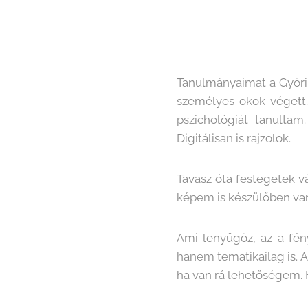
Tanulmányaimat a Győri
személyes okok végett.
pszichológiát tanultam
Digitálisan is rajzolok.
Tavasz óta festegetek vá
képem is készülőben van 
Ami lenyűgöz, az a fén
hanem tematikailag is. 
ha van rá lehetőségem. 