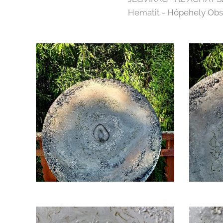
Hematit - Hópehely Obsz