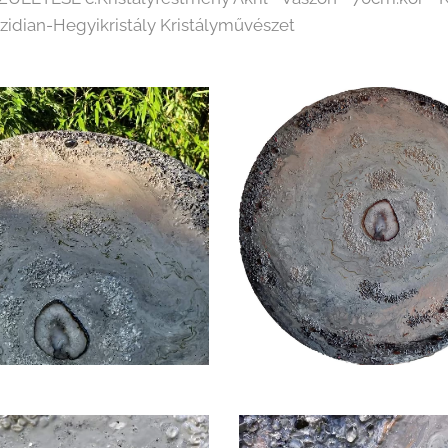
idian-Hegyikristály Kristályművészet