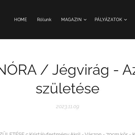
HOME
Rólunk
MAGAZIN
PÁLYÁZATOK
ÓRA / Jégvirág - A
születése
2023.11.09
LETÉSE c.Kristályfestmény Akril - Vászon - 70cm.kör - Kri