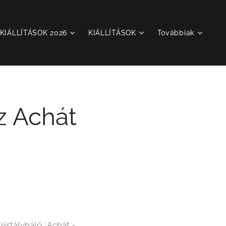
KIÁLLÍTÁSOK 2026
KIÁLLÍTÁSOK
Továbbiak
z Achát
stályháló ; Achát -