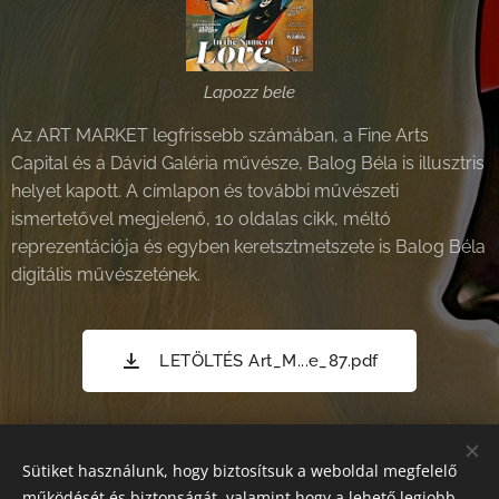
Lapozz bele
Az ART MARKET legfrissebb számában, a Fine Arts
Capital és a Dávid Galéria művésze, Balog Béla is illusztris
helyet kapott. A címlapon és további művészeti
ismertetővel megjelenő, 10 oldalas cikk, méltó
reprezentációja és egyben keretsztmetszete is Balog Béla
digitális művészetének.
LETÖLTÉS Art_M...e_87.pdf
Share
Sütiket használunk, hogy biztosítsuk a weboldal megfelelő
működését és biztonságát, valamint hogy a lehető legjobb