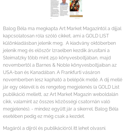
Balog Béla ma megkapta Art Market Magazintól a díjjal
kapcsolatosan róla szóló cikket, ami a GOLD LIST
különkiadásban jelenik meg. A kiadvány októberben
jelenik meg és először Izraelben kezdik árusítani a
Steimatzky több mint 250 könyvesboltjában, majd
novembertől a Barnes & Noble könyvesboltjaiban az
USA-ban és Kanadában. A Frankfurti vásáron
novemberben lesz kapható a belépők mellé. A díj mellé
jár egy oklevél is és rengeteg megjelenés (a GOLD List
publikáció mellett, az Art Market Magazin weboldalán
cikk, valamint az összes közösségi csatornán való
megjelenés). - mindez együtt jár a sikerrel. Balog Béla
esetében pedig ez még csak a kezdet.
Magáról a díjról és publikációról itt lehet olvasni.