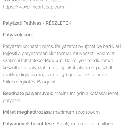
https://www.fineartscap.com
Pályázati Felhívás - RÉSZLETEK
Pályázók köre:
Pályázati korhatár: nincs. Pályázatot nyújthat be bárki, aki
teljesíti a pályázatban kiírt formai, művészeti, valamint
szakmai feltételeket.
Médium:
Bármilyen médiummal
készülhet a pályázati mű (olaj, akril, akvarell, pasztell,
grafika, digitális mű, szobor, 3d grafika, installáció).
Stílusmegkötés: Basquiat.
Beadható pályaművek:
Maximum 3db alkotással lehet
pályázni.
Méret meghatározása:
maximum 100x100cm.
Pályaművek beküldése:
A pályaműveket e-mailben