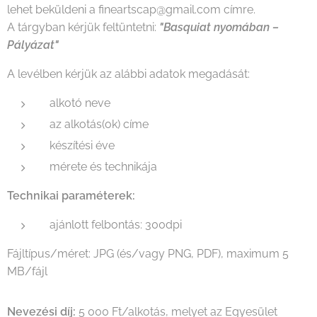
lehet beküldeni a fineartscap@gmail.com címre.
A tárgyban kérjük feltüntetni:
"Basquiat nyomában –
Pályázat"
A levélben kérjük az alábbi adatok megadását:
alkotó neve
az alkotás(ok) címe
készítési éve
mérete és technikája
Technikai paraméterek:
ajánlott felbontás: 300dpi
Fájltípus/méret: JPG (és/vagy PNG, PDF), maximum 5
MB/fájl
Nevezési díj:
5 000 Ft/alkotás, melyet az Egyesület