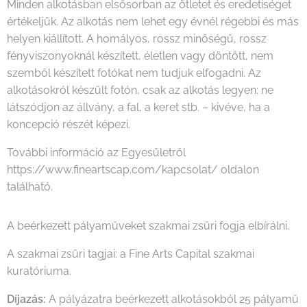
Minden alkotásban elsősorban az ötletet és eredetiséget
értékeljük. Az alkotás nem lehet egy évnél régebbi és más
helyen kiállított. A homályos, rossz minőségű, rossz
fényviszonyoknál készített, életlen vagy döntött, nem
szemből készített fotókat nem tudjuk elfogadni. Az
alkotásokról készült fotón, csak az alkotás legyen: ne
látszódjon az állvány, a fal, a keret stb. – kivéve, ha a
koncepció részét képezi.
További információ az Egyesületről
https://www.fineartscap.com/kapcsolat/ oldalon
található.
A beérkezett pályaműveket szakmai zsűri fogja elbírálni.
A szakmai zsűri tagjai: a Fine Arts Capital szakmai
kuratóriuma.
Díjazás:
A pályázatra beérkezett alkotásokból 25 pályamű