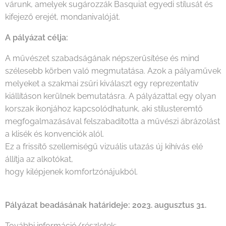
várunk, amelyek sugározzák Basquiat egyedi stílusát és
kifejező erejét, mondanivalóját.
A pályázat célja:
A művészet szabadságának népszerűsítése és mind
szélesebb körben való megmutatása. Azok a pályaművek
melyeket a szakmai zsűri kiválaszt egy reprezentatív
kiállításon kerülnek bemutatásra. A pályázattal egy olyan
korszak ikonjához kapcsolódhatunk, aki stílusteremtő
megfogalmazásával felszabadította a művészi ábrázolást
a klisék és konvenciók alól.
Ez a frissítő szellemiségű vizuális utazás új kihívás elé
állítja az alkotókat,
hogy kilépjenek komfortzónájukból.
Pályázat beadásának határideje: 2023. augusztus 31.
További információ/részletek: