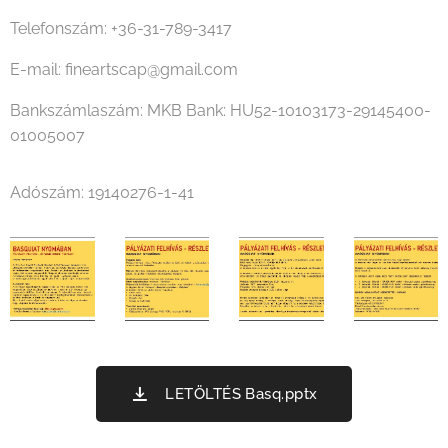
Telefonszám: +36-31-789-3417
E-mail: fineartscap@gmail.com
Bankszámlaszám: MKB Bank: HU52-10103173-29145400-
01005007
Adószám: 19140276-1-41
LETÖLTÉS Basq.pptx