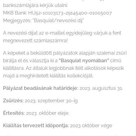
bankszámlájára kérjük utalni:
MKB Bank: HU52-10103173-29145400-01005007
Megjegyzés: "Basquiat/nevezési díj"
A nevezési díjat az e-maillel egyidejűleg várjuk a fent
megnevezett számlaszámra!
A képeket a beküldött pályázatok alapján szakmai zsűri
bírálja el és választja ki a
"Basquiat nyomában"
című
kiállításra. Az általuk legjobbnak ítélt alkotások képezik
majd a meghirdetett kiállítás kollekcióját.
Pályázat beadásának határideje:
2023. augusztus 31.
Zsűrizés:
2023. szeptember 30-ig
Értesítés:
2023. október eleje.
Kiállítás tervezett időpontja:
2023 október vége