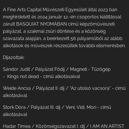
A Fine Arts Capital Művészeti Egyesület által 2023 ban
meghírdetett és 2024 január 12.-én csoportos kiállítással
zárult BASQUIAT NYOMÁBAN című képzőművészeti
pályázat, a szakmai zsűri döntése és a közönség
szavazata alapján, a beérkezett 56 pályaműből az alább
alkotások és művészek részesültek további elismerésben.
Díjazottak:
Sándor Judit / Pályázat Fődíj / Magneti - Tűzőgép
- Kings not dead - című alkotásaival
Weide Ancsa / Pályázat II. díj / "Az utolsó vacsora" - című
alkotásával
Stork Dóra / Pályázat III. díj / Veni, Vidi, Mori - című
alkotásával
Hadar Tímea / Közönségszavazat I. díj / I AM AN ARTIST