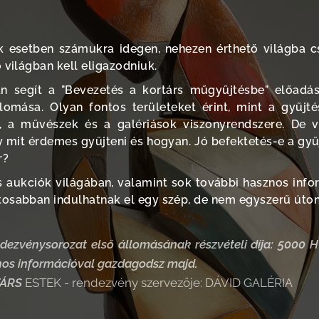
 esetben számukra idegen, nehezen érthető világba 
 világban kell eligazodniuk.
an segít a "Bevezetés a kortárs műgyűjtésbe" előad
lomása. Olyan fontos területeket érint, mint a gyűjté
k, a művészek és a galériások viszonyrendszere. De v
y mit érdemes gyűjteni és hogyan. Jó befektetés-e a gyűjt
r?
s aukciók világában, valamint sok további hasznos info
osabban indulhatnak el egy szép, de nem egyszerű úton
dezvénysorozat első állomásának
részvételi díja: 5000 
nos információval gazdagodsz majd.
TÁRS
ESTEK - rendezvény szervezője: DÁVID GALÉRIA