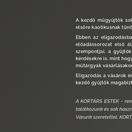
A kezdő műgyűjtők sok
elsőre kaotikusnak tűnő
Ebben az eligazodásb
előadássorozat első ál
szempontjai, a gyűjtő
kérdésekre is, mint hog
műtárgyak vásárlásako
Eligazodás a vásárok é
kezdő gyűjtők magabizt
A KORTÁRS ESTEK - ren
találkozunk és sok hasz
Várunk szeretettel: KOR