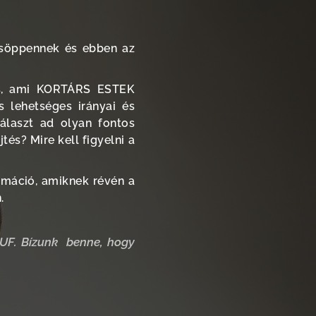
csöppennek és ebben az
ás, ami KORTÁRS ESTEK
s lehetséges irányai és
álaszt ad olyan fontos
és? Mire kell figyelni a
rmáció, amiknek révén a
.
HUF.
Bízunk benne, hogy