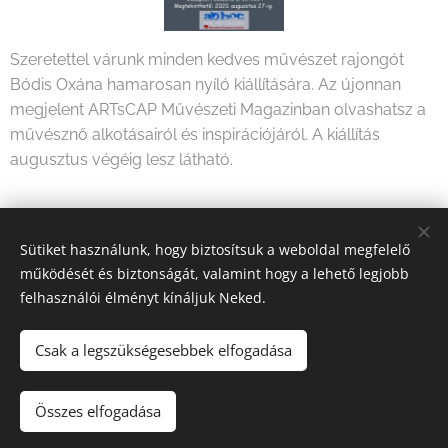
Szeretettel várunk minden kedves művészet rajongót
Bódis Oxána hamarosan nyíló kiállítására. Az újonnan
megjelent ARTsCAP Művészeti Magazinban olvashatsz a
művésznő alkotásairól és inspirációjáról. A kiállítás
augusztus végéig lesz látható.
Share
Sütiket használunk, hogy biztosítsuk a weboldal megfelelő
működését és biztonságát, valamint hogy a lehető legjobb
felhasználói élményt kínáljuk Neked.
Csak a legszükségesebbek elfogadása
2026 Fine Arts Capital művészeti egyesület | Minden jog
fenntartva.
Összes elfogadása
Az oldalt a
Webnode
működteti
Sütik