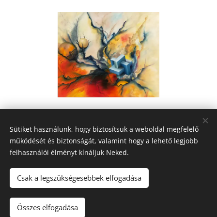
Share
Sütiket használunk, hogy biztosítsuk a weboldal megfelelő
működését és biztonságát, valamint hogy a lehető legjobb
felhasználói élményt kínáljuk Neked.
Csak a legszükségesebbek elfogadása
2026 Fine Arts Capital művészeti egyesület | Minden jog
fenntartva.
Összes elfogadása
Az oldalt a
Webnode
működteti
Sütik