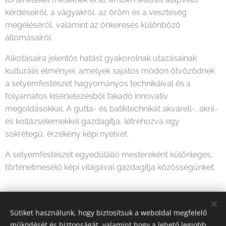
kérdéseiről, a vágyakról, az öröm és a veszteség
megéléséről, valamint az önkeresés különböző
állomásairól.
Alkotásaira jelentős hatást gyakorolnak utazásainak
kulturális élményei, amelyek sajátos módon ötvöződnek
a selyemfestészet hagyományos technikáival és a
folyamatos kísérletezésből fakadó innovatív
megoldásokkal. A gutta- és batiktechnikát akvarell-, akril-
és kollázselemekkel gazdagítja, létrehozva egy
sokrétegű, érzékeny képi nyelvet.
A selyemfestészet egyedülálló mestereként különleges,
történetmesélő képi világával gazdagítja közösségünket.
Share
Sütiket használunk, hogy biztosítsuk a weboldal megfelelő
működését és biztonságát, valamint hogy a lehető legjobb