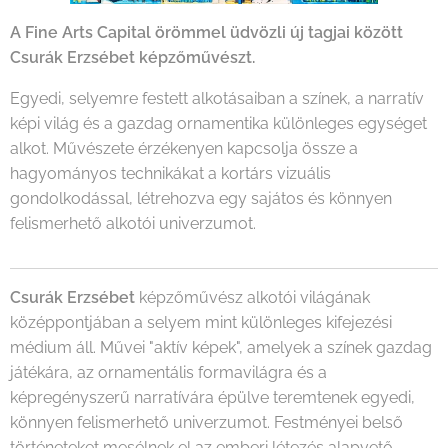
A Fine Arts Capital örömmel üdvözli új tagjai között
Csurák Erzsébet képzőművészt.
Egyedi, selyemre festett alkotásaiban a színek, a narratív
képi világ és a gazdag ornamentika különleges egységet
alkot. Művészete érzékenyen kapcsolja össze a
hagyományos technikákat a kortárs vizuális
gondolkodással, létrehozva egy sajátos és könnyen
felismerhető alkotói univerzumot.
Csurák Erzsébet
képzőművész alkotói világának
középpontjában a selyem mint különleges kifejezési
médium áll. Művei "aktív képek", amelyek a színek gazdag
játékára, az ornamentális formavilágra és a
képregényszerű narratívára épülve teremtenek egyedi,
könnyen felismerhető univerzumot. Festményei belső
történeteket mesélnek el az emberi létezés alapvető