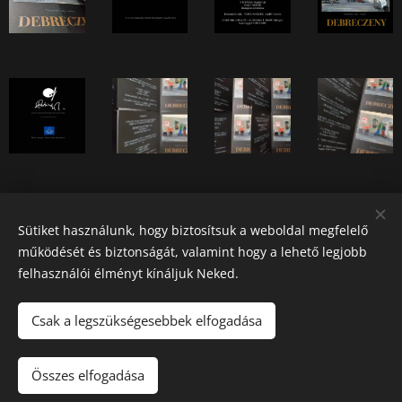
Share
Sütiket használunk, hogy biztosítsuk a weboldal megfelelő
működését és biztonságát, valamint hogy a lehető legjobb
felhasználói élményt kínáljuk Neked.
Csak a legszükségesebbek elfogadása
2026 Fine Arts Capital művészeti egyesület | Minden jog
fenntartva.
Összes elfogadása
Az oldalt a
Webnode
működteti
Sütik