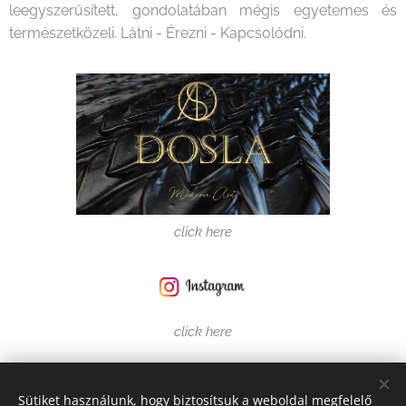
leegyszerűsített, gondolatában mégis egyetemes és
természetközeli. Látni - Érezni - Kapcsolódni.
click here
click here
Share
Sütiket használunk, hogy biztosítsuk a weboldal megfelelő