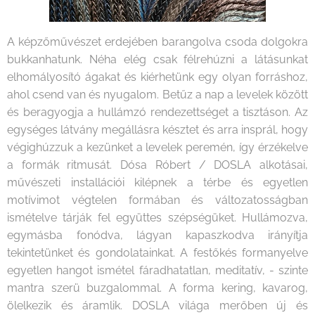
A képzőművészet erdejében barangolva csoda dolgokra
bukkanhatunk. Néha elég csak félrehúzni a látásunkat
elhomályosító ágakat és kiérhetünk egy olyan forráshoz,
ahol csend van és nyugalom. Betűz a nap a levelek között
és beragyogja a hullámzó rendezettséget a tisztáson. Az
egységes látvány megállásra késztet és arra insprál, hogy
végighúzzuk a kezünket a levelek peremén, így érzékelve
a formák ritmusát. Dósa Róbert / DOSLA alkotásai,
művészeti installációi kilépnek a térbe és egyetlen
motívimot végtelen formában és változatosságban
ismételve tárják fel együttes szépségüket. Hullámozva,
egymásba fonódva, lágyan kapaszkodva irányítja
tekintetünket és gondolatainkat. A festőkés formanyelve
egyetlen hangot ismétel fáradhatatlan, meditatív, - szinte
mantra szerü buzgalommal. A forma kering, kavarog,
ölelkezik és áramlik. DOSLA világa merőben új és