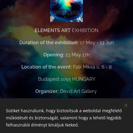
ELEMENTS ART
EXHIBITION
Duration of the exhibition:
17 May - 13 Jun
Opening:
23 May 17h
Location of the event:
Falk Miksa u. 6 - 8
Budapest 1055 HUNGARY
Organizer:
David Art Gallery
Sütiket használunk, hogy biztosítsuk a weboldal megfelelő
Share
működését és biztonságát, valamint hogy a lehető legjobb
felhasználói élményt kínáljuk Neked.