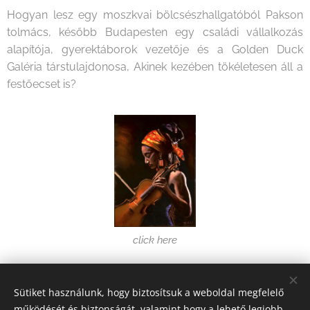
Hogyan lesz egy moszkvai bölcsészhallgatóból Pakson
tolmács, később Budapesten egy családi vállalkozás
alapítója, gyerektáborok vezetője és a Golden Duck
Galéria társtulajdonosa, Akinek kezében tökéletesen áll a
festőecset is?
click here
Share
Sütiket használunk, hogy biztosítsuk a weboldal megfelelő
működését és biztonságát, valamint hogy a lehető legjobb