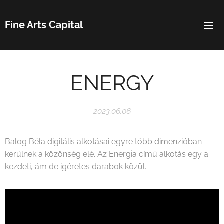
Fine Arts Capital
ENERGY
2023.06.06
Balog Béla digitális alkotásai egyre több dimenzióban
kerülnek a közönség elé. Az Energia című alkotás egy a
kezdeti, ám de igéretes darabok közül.