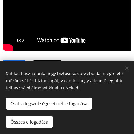
Share
Sütiket használunk, hogy biztosítsuk a weboldal megfelelő
működését és biztonságát, valamint hogy a lehető legjobb
felhasználói élményt kínáljuk Neked.
Csak a legszükségesebbek elfogadása
2026 Fine Arts Capital művészeti egyesület | Minden jog
fenntartva.
Összes elfogadása
Az oldalt a
Webnode
működteti
Sütik