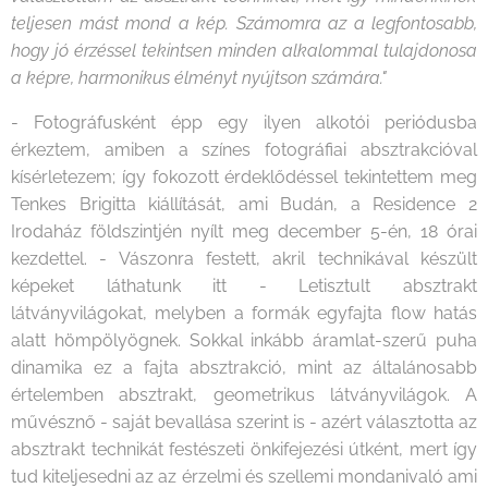
teljesen mást mond a kép. Számomra az a legfontosabb,
hogy jó érzéssel tekintsen minden alkalommal tulajdonosa
a képre, harmonikus élményt nyújtson számára."
- Fotográfusként épp egy ilyen alkotói periódusba
érkeztem, amiben a színes fotográfiai absztrakcióval
kísérletezem; így fokozott érdeklődéssel tekintettem meg
Tenkes Brigitta kiállítását, ami Budán, a Residence 2
Irodaház földszintjén nyílt meg december 5-én, 18 órai
kezdettel. - Vászonra festett, akril technikával készült
képeket láthatunk itt - Letisztult absztrakt
látványvilágokat, melyben a formák egyfajta flow hatás
alatt hömpölyögnek. Sokkal inkább áramlat-szerű puha
dinamika ez a fajta absztrakció, mint az általánosabb
értelemben absztrakt, geometrikus látványvilágok. A
művésznő - saját bevallása szerint is - azért választotta az
absztrakt technikát festészeti önkifejezési útként, mert így
tud kiteljesedni az az érzelmi és szellemi mondanivaló ami