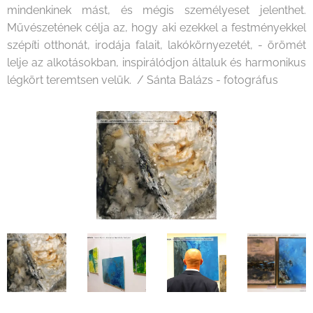
mindenkinek mást, és mégis személyeset jelenthet.
Művészetének célja az, hogy aki ezekkel a festményekkel
szépíti otthonát, irodája falait, lakókörnyezetét, - örömét
lelje az alkotásokban, inspirálódjon általuk és harmonikus
légkört teremtsen velük. / Sánta Balázs - fotográfus