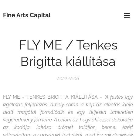
Fine Arts Capital
FLY ME / Tenkes
Brigitta kiállítása
2022.12.06
FLY ME - TENKES BRIGITTA KIÁLLÍTÁSA -
"A festés egy
izgalmas felfedezés, amely során a kép az alkotás ideje
alatt magától formálódik és egy teljesen ismeretlen
végeredmény jön létre. A célom az, hogy aki ezzel dekorálja
az irodája, lakása örömet találjon benne. Azért
választottam az absztrakt technikát, mert így mindenkinek