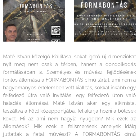
Máté István közelgő kiállítása, sokat ígérő új dimenziókat
nyit meg nem csak a térben, hanem a gondolkodás
formálásában is. Személyes és művészi fejlődésének
fontos állomása a FORMABONTÁS című tárlat, ami nem a
hagyományos értelemben vett kiállítás, sokkal inkább egy
felfedező útra való invitálás, egy felfedező úton való
haladás állomásai. Máté István akár egy alkimista,
leszállva a Föld középpontjába, fel akarja hozni a bölcsek
kövét. Mi az ami nem hagyja nyugodn? Mik ezek az
állomások? Mik ezek a felismerések amelyek idáig
juttatták a fiatal művészt? A FORMABONTÁS című