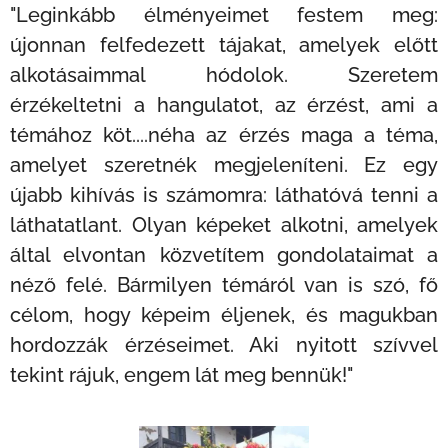
"Leginkább élményeimet festem meg:
újonnan felfedezett tájakat, amelyek előtt
alkotásaimmal hódolok. Szeretem
érzékeltetni a hangulatot, az érzést, ami a
témához köt....néha az érzés maga a téma,
amelyet szeretnék megjeleníteni. Ez egy
újabb kihívás is számomra: láthatóvá tenni a
láthatatlant. Olyan képeket alkotni, amelyek
által elvontan közvetítem gondolataimat a
néző felé. Bármilyen témáról van is szó, fő
célom, hogy képeim éljenek, és magukban
hordozzák érzéseimet. Aki nyitott szívvel
tekint rájuk, engem lát meg bennük!"