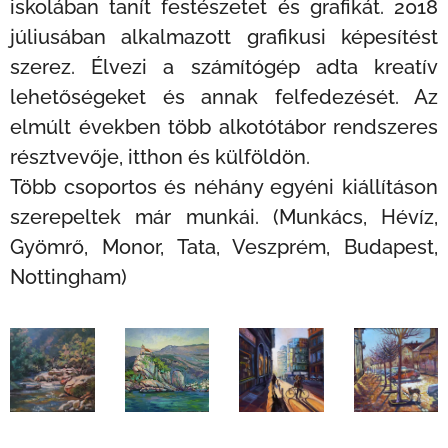
iskolában tanít festészetet és grafikát. 2018
júliusában alkalmazott grafikusi képesítést
szerez. Élvezi a számítógép adta kreatív
lehetőségeket és annak felfedezését. Az
elmúlt években több alkotótábor rendszeres
résztvevője, itthon és külföldön.
Több csoportos és néhány egyéni kiállításon
szerepeltek már munkái. (Munkács, Hévíz,
Gyömrő, Monor, Tata, Veszprém, Budapest,
Nottingham)