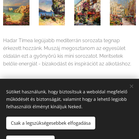
Hadar Tímea legújabb mediterrán sorozata tegnap
érkezett hozzánk. Muszáj megosztanom az egyesület
oldalán ezt a gyönyörű kis mini sorozatot. Merítsetek
belőle energiát - bizakodást és inspirációt az alkotáshoz.
Share
Sütiket használunk, hogy biztosítsuk a weboldal megfelelő
működését és biztonságát, valamint hogy a lehető legjobb
felhasználói élményt kínáljuk Neked.
Csak a legszükségesebbek elfogadása
2026 Fine Arts Capital művészeti egyesület | Minden jog
fenntartva.