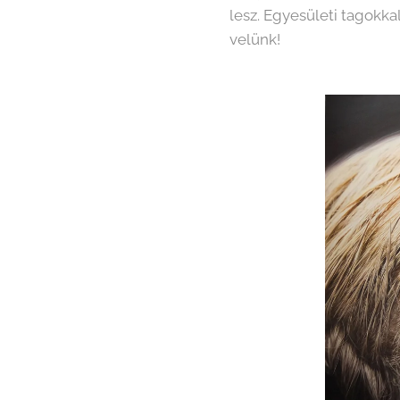
lesz. Egyesületi tagokkal
velünk!