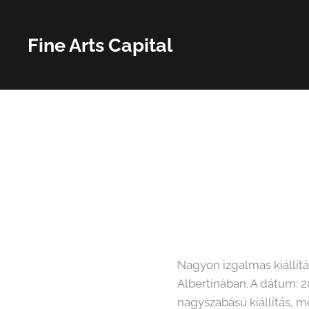
Fine Arts Capital
Nagyon izgalmas kiállítás
Albertinában. A dátum: 2
nagyszabású kiállítás, m