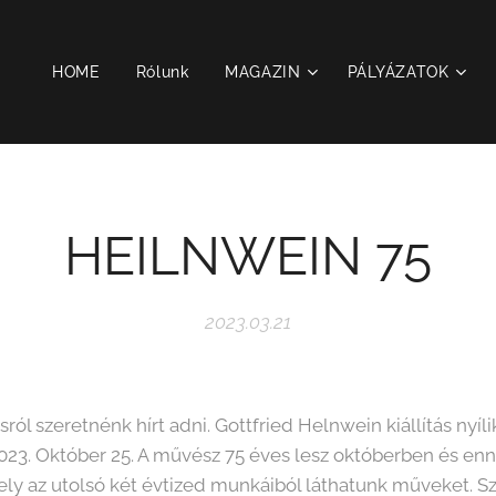
HOME
Rólunk
MAGAZIN
PÁLYÁZATOK
HEILNWEIN 75
2023.03.21
ról szeretnénk hírt adni. Gottfried Helnwein kiállítás nyíl
023. Október 25. A művész 75 éves lesz októberben és enne
ely az utolsó két évtized munkáiból láthatunk műveket. S