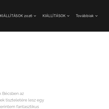
KIÁLLÍTÁSOK 2026
KIÁLLÍTÁSOK
Továbbiak
ik Bécsben az
k tiszteletére lesz egy
zerintem fantasztikus