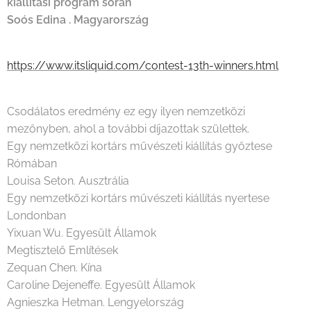
kiállítási program során
Soós Edina . Magyarország
https://www.itsliquid.com/contest-13th-winners.html
Csodálatos eredmény ez egy ilyen nemzetközi
mezőnyben, ahol a további díjazottak születtek.
Egy nemzetközi kortárs művészeti kiállítás győztese
Rómában
Louisa Seton. Ausztrália
Egy nemzetközi kortárs művészeti kiállítás nyertese
Londonban
Yixuan Wu. Egyesült Államok
Megtisztelő Említések
Zequan Chen. Kína
Caroline Dejeneffe. Egyesült Államok
Agnieszka Hetman. Lengyelország