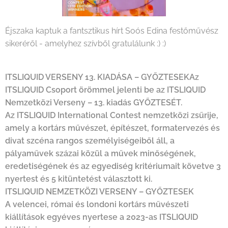
Éjszaka kaptuk a fantsztikus hírt Soós Edina festőművész
sikeréről - amelyhez szívből gratulálunk :) :)
ITSLIQUID VERSENY 13. KIADÁSA – GYŐZTESEKAz
ITSLIQUID Csoport örömmel jelenti be az ITSLIQUID
Nemzetközi Verseny – 13. kiadás GYŐZTESÉT.
Az ITSLIQUID International Contest nemzetközi zsűrije,
amely a kortárs művészet, építészet, formatervezés és
divat szcéna rangos személyiségeiből áll, a
pályaművek százai közül a művek minőségének,
eredetiségének és az egyediség kritériumait követve 3
nyertest és 5 kitüntetést választott ki.
ITSLIQUID NEMZETKÖZI VERSENY – GYŐZTESEK
A velencei, római és londoni kortárs művészeti
kiállítások egyéves nyertese a 2023-as ITSLIQUID