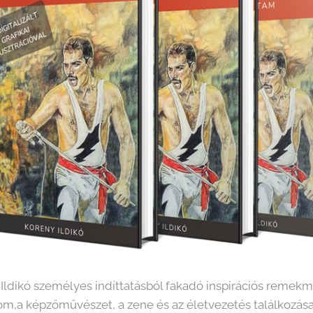
Ildikó személyes indíttatásból fakadó inspirációs remekm
alom,a képzőművészet, a zene és az életvezetés találkozás