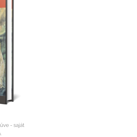
űve - saját
a.