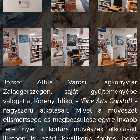
József Attila Városi Tagkönyvtár
Zalaegerszegen, saját gyűjteményébe
válogatta, Koreny Ildikó, -
(Fine Arts Capital)
-
nagyszerű alkotásait. Mivel a művészet
elismertsége és megbecsülése egyre inkább
teret nyer a kortárs művészek alkotásait
illetően is, ezért kiváltképp fontos, hogy