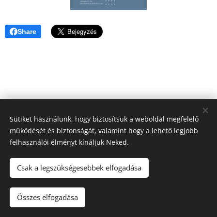
Share
Sütiket használunk, hogy biztosítsuk a weboldal megfelelő
működését és biztonságát, valamint hogy a lehető legjobb
felhasználói élményt kínáljuk Neked.
Csak a legszükségesebbek elfogadása
2026 Fine Arts Capital művészeti egyesület | Minden jog
fenntartva.
Összes elfogadása
Az oldalt a
Webnode
működteti
Sütik