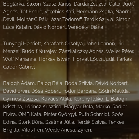
Boglárka, S
axon-
Szász János, Dárdai Zsuzsa, Gallai Judit
Ágnes, Tót Endre, Verebics Kati, Hermann Zsófia, Naomi
Devil, Molnár C Pál, Lázár Todoroff, Terdik Szilvia, Simon
Luca Katalin, Dávid Norbert, Verebélyi Diána,
Tunyogi Henriett, Karafiáth Orsolya, John Lennon, Jiri
Menzel, Rudolf Nurejev, Zászkaliczky Ágnes, Weiler Péter,
Wolf Marianne, Horkay István, Horvát Lóczi Judit, Farkas
Gábor Gábriel
Balogh Ádám, Balog Béla, Boda Szilvia, Dávid Norbert,
Dávid Ervin, Dósa Róbert, Fodor Barbara, Gödri Matilda,
Gyimesi Zsuzsa, Kovács Attila, Koreny Ildikó, L. Balogh
Krisztina, Lőrincz Krisztina, Magyar Béla, Markó-Rádler
Elvira, OMB Kata, Pintér Györgyi, Ruth Schmidt, Soós
Edina, Stork Dóra, Szalma Júlia, Terdik Szilvia, Tenkes
Brigitta, Vitos Irén, Weide Ancsa, Zyren,