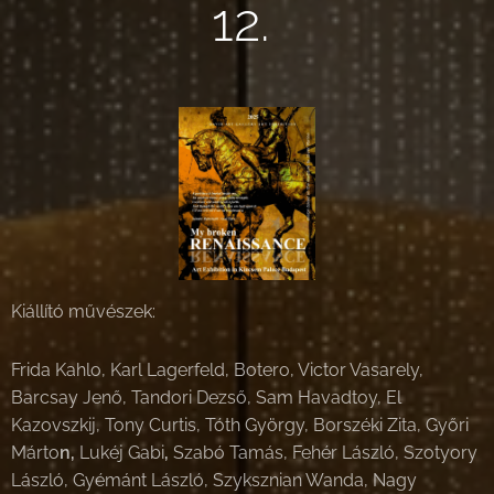
12.
Kiállító művészek:
Frida Kahlo, Karl Lagerfeld, Botero, Victor Vasarely,
Barcsay Jenő, Tandori Dezső, Sam Havadtoy, El
Kazovszkij, Tony Curtis, Tóth György, Borszéki Zita, Győri
Márto
n,
Lukéj Gabi
,
Szabó Tamás, Fehér László, Szotyory
László, Gyémánt László, Szyksznian Wanda, Nagy