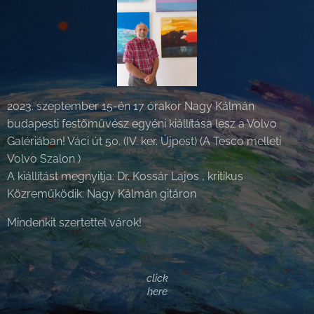
2023. szeptember 15-én 17 órakor Nagy Kálmán
budapesti festőművész egyéni kiállítása lesz a Volvo
Galériában! Váci út 50. (IV. ker. Újpest) (A Tesco melleti
Volvo Szalon )
A kiállítást megnyitja: Dr. Kossár Lajos , kritikus
Közreműködik: Nagy Kálmán gitáron
Mindenkit szertettel várok!
click
here