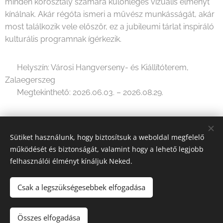
minden korosztály számára különleges vizuális élményt
kínálnak. Akár régóta ismeri a művész munkásságát, akár
most találkozik vele először, ez a jubileumi tárlat inspiráló
kulturális programnak ígérkezik.
📍 Helyszín: Városi Hangverseny- és Kiállítóterem,
Zalaegerszeg
🗓 Megtekinthető: 2026.06.03. – 2026.08.29.
Share
Sütiket használunk, hogy biztosítsuk a weboldal megfelelő
működését és biztonságát, valamint hogy a lehető legjobb
felhasználói élményt kínáljuk Neked.
Csak a legszükségesebbek elfogadása
2026 Fine Arts Capital művészeti egyesület | Minden jog
fenntartva.
Összes elfogadása
Az oldalt a
Webnode
működteti
Sütik