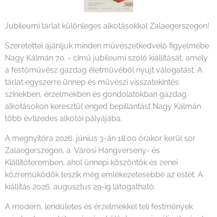
Jubileumi tárlat különleges alkotásokkal Zalaegerszegen!
Szeretettel ajánljuk minden művészetkedvelő figyelmébe
Nagy Kálmán 70. - című jubileumi szóló kiállítását, amely
a festőművész gazdag életművéből nyújt válogatást. A
tárlat egyszerre ünnep és művészi visszatekintés:
színekben, érzelmekben és gondolatokban gazdag
alkotásokon keresztül enged bepillantást Nagy Kálmán
több évtizedes alkotói pályájába.
A megnyitóra 2026. június 3-án 18:00 órakor kerül sor
Zalaegerszegen, a Városi Hangverseny- és
Kiállítóteremben, ahol ünnepi köszöntők és zenei
közreműködők teszik még emlékezetesebbé az estét. A
kiállítás 2026. augusztus 29-ig látogatható.
A modern, lendületes és érzelmekkel teli festmények