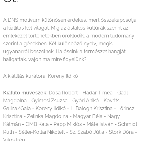
A DNS motívum különösen érdekes, mert összekapcsolja
a kiállítás két világát. Míg az őslakos kultúrák szerint az
emlékezet történetekben öröklődik, a modern tudomány
szerint a génekben. Két különböző nyelv, mégis
ugyanarról beszélnek: Ha őseink a természet hangját
hallgatták, vajon ma mire figyelünk?
A kiállítás kurátora: Koreny Ildikó
Kiállító művészek:
Dósa Róbert - Hadar Tímea - Gaál
Magdolna - Gyimesi Zsuzsa - Győri Anikó - Kováts
Galina/Gala - Koreny Ildikó - L. Balogh Krisztina - Lőrincz
Krisztina - Zelinka Magdolna - Magyar Béla - Nagy
Kálmán - OMB Kata - Papp Miklós - Máté István - Schmidt
Ruth - Séllei-Koltai Nikolett - Sz. Szabó Júlia - Stork Dóra -
Vitos Irén