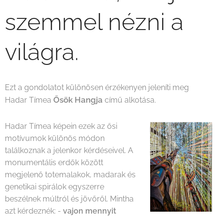
szemmel nézni a
világra.
Ezt a gondolatot különösen érzékenyen jeleníti meg
Ősök Hangja
Hadar Tímea
című alkotása.
Hadar Tímea képein ezek az ősi
motívumok különös módon
találkoznak a jelenkor kérdéseivel. A
monumentális erdők között
megjelenő totemalakok, madarak és
genetikai spirálok egyszerre
beszélnek múltról és jövőről. Mintha
azt kérdeznék: -
vajon mennyit