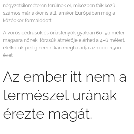
négyzetkilométeren terülnek el, miközben fáik közül
számos már akkor is állt, amikor Európában még a
középkor formálódott.
A vörös cédrusok és óriásfenyők gyakran 60–90 méter
magasra nőnek, törzsük átmérője elérheti a 4–6 métert,
életkoruk pedig nem ritkán meghaladja az 1000–1500
évet.
Az ember itt nem a
természet urának
érezte magát.