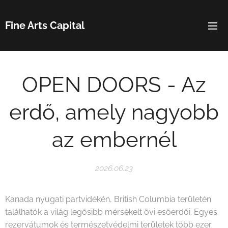
Fine Arts Capital
OPEN DOORS - Az
erdő, amely nagyobb
az embernél
2026.06.23
Kanada nyugati partvidékén, British Columbia területén
találhatók a világ legősibb mérsékelt övi esőerdői. Egyes
rezervátumok és természetvédelmi területek több ezer