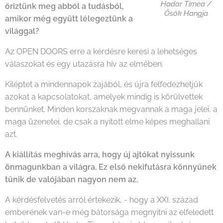
Hadar Tímea /
őriztünk meg abból a tudásból,
Ősök Hangja
amikor még együtt lélegeztünk a
világgal?
Az OPEN DOORS erre a kérdésre keresi a lehetséges
válaszokat és egy utazásra hív az elmében.
Kiléptet a mindennapok zajából, és újra felfedezhetjük
azokat a kapcsolatokat, amelyek mindig is körülvettek
bennünket. Minden korszaknak megvannak a maga jelei, a
maga üzenetei, de csak a nyitott elme képes meghallani
azt.
A kiállítás meghívás arra, hogy új ajtókat nyissunk
önmagunkban a világra. Ez első nekifutásra könnyűnek
tűnik de valójában nagyon nem az.
A kérdésfelvetés arról értekezik, - hogy a XXI. század
emberének van-e még bátorsága megnyitni az elfeledett