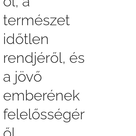
ől, a
természet
időtlen
rendjéről, és
a jövő
emberének
felelősségér
ől.