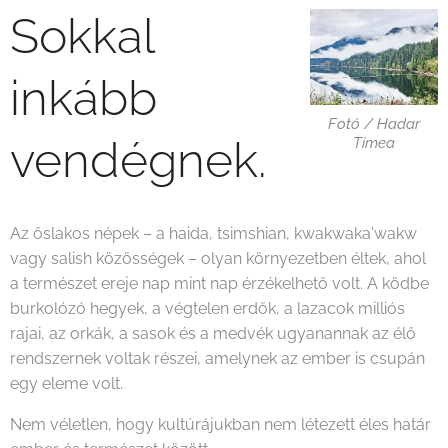
Sokkal
inkább
Fotó / Hadar
vendégnek.
Tímea
Az őslakos népek – a haida, tsimshian, kwakwaka'wakw
vagy salish közösségek – olyan környezetben éltek, ahol
a természet ereje nap mint nap érzékelhető volt. A ködbe
burkolózó hegyek, a végtelen erdők, a lazacok milliós
rajai, az orkák, a sasok és a medvék ugyanannak az élő
rendszernek voltak részei, amelynek az ember is csupán
egy eleme volt.
Nem véletlen, hogy kultúrájukban nem létezett éles határ