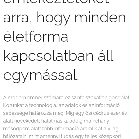
arra, hogy minden
életforma
kapcsolatban áll
egymással.
A modern ember számára ez szinte szokatlan gondolat.
Korunkat a technológia, az adatok és az információ
sebessége határozza meg. Míg egy ősi cédrus ezer év
alatt növekedett hatalmasra, addig ma néhány
másodperc alatt több információ áramlik át a világ
hálózatain, mint amennyi tudás egy teljes középkori