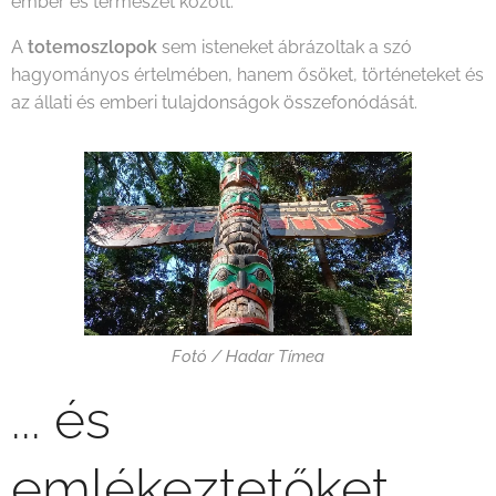
ember és természet között.
A
totemoszlopok
sem isteneket ábrázoltak a szó
hagyományos értelmében, hanem ősöket, történeteket és
az állati és emberi tulajdonságok összefonódását.
Fotó / Hadar Tímea
... és
emlékeztetőket