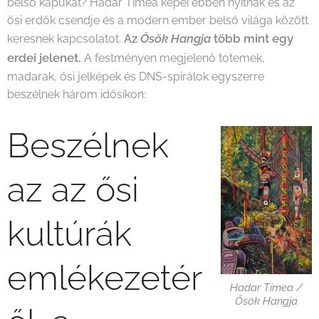
belső kapukat? Hadar Tímea képei ebben nyitnak és az
ősi erdők csendje és a modern ember belső világa között
Az
Ősök Hangja
több mint egy
keresnek kapcsolatot.
erdei jelenet.
A festményen megjelenő totemek,
madarak, ősi jelképek és DNS-spirálok egyszerre
beszélnek három idősíkon:
Beszélnek
az az ősi
kultúrák
emlékezetér
Hadar Tímea /
Ősök Hangja