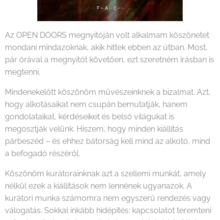
Az OPEN DOORS megnyitóján volt alkalmam köszönetet
mondani mindazoknak, akik hittek ebben az útban. Most,
pár órával a megnyitót követően, ezt szeretném írásban is
megtenni.
Mindenekelőtt köszönöm művészeinknek a bizalmat. Azt,
hogy alkotásaikat nem csupán bemutatják, hanem
gondolataikat, kérdéseiket és belső világukat is
megosztják velünk. Hiszem, hogy minden kiállítás
párbeszéd – és ehhez bátorság kell mind az alkotó, mind
a befogadó részéről.
Köszönöm kurátorainknak azt a szellemi munkát, amely
nélkül ezek a kiállítások nem lennének ugyanazok. A
kurátori munka számomra nem egyszerű rendezés vagy
válogatás. Sokkal inkább hídépítés: kapcsolatot teremteni