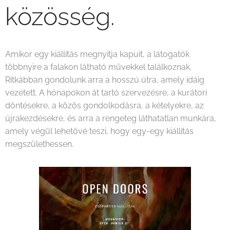
közösség.
Amikor egy kiállítás megnyitja kapuit, a látogatók
többnyire a falakon látható művekkel találkoznak.
Ritkábban gondolunk arra a hosszú útra, amely idáig
vezetett. A hónapokon át tartó szervezésre, a kurátori
döntésekre, a közös gondolkodásra, a kételyekre, az
újrakezdésekre, és arra a rengeteg láthatatlan munkára,
amely végül lehetővé teszi, hogy egy-egy kiállítás
megszülethessen.