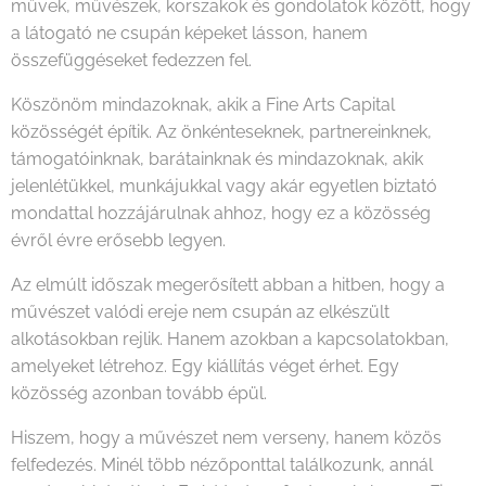
művek, művészek, korszakok és gondolatok között, hogy
a látogató ne csupán képeket lásson, hanem
összefüggéseket fedezzen fel.
Köszönöm mindazoknak, akik a Fine Arts Capital
közösségét építik. Az önkénteseknek, partnereinknek,
támogatóinknak, barátainknak és mindazoknak, akik
jelenlétükkel, munkájukkal vagy akár egyetlen biztató
mondattal hozzájárulnak ahhoz, hogy ez a közösség
évről évre erősebb legyen.
Az elmúlt időszak megerősített abban a hitben, hogy a
művészet valódi ereje nem csupán az elkészült
alkotásokban rejlik. Hanem azokban a kapcsolatokban,
amelyeket létrehoz. Egy kiállítás véget érhet. Egy
közösség azonban tovább épül.
Hiszem, hogy a művészet nem verseny, hanem közös
felfedezés. Minél több nézőponttal találkozunk, annál