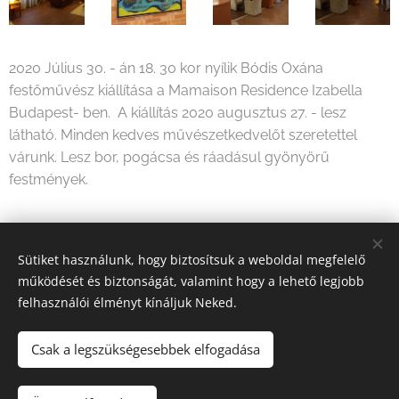
2020 Július 30. - án 18. 30 kor nyílik Bódis Oxána
festőművész kiállítása a Mamaison Residence Izabella
Budapest- ben. A kiállítás 2020 augusztus 27. - lesz
látható. Minden kedves művészetkedvelőt szeretettel
várunk. Lesz bor, pogácsa és ráadásul gyönyörű
festmények.
Share
Sütiket használunk, hogy biztosítsuk a weboldal megfelelő
működését és biztonságát, valamint hogy a lehető legjobb
felhasználói élményt kínáljuk Neked.
Csak a legszükségesebbek elfogadása
2026 Fine Arts Capital művészeti egyesület | Minden jog
fenntartva.