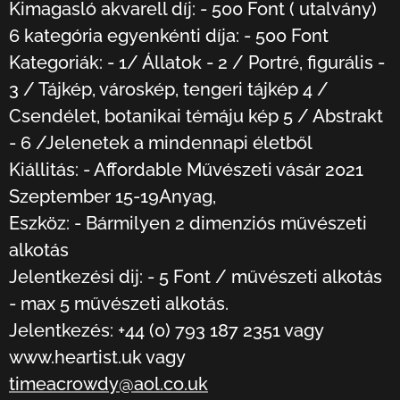
Kimagasló akvarell díj: - 500 Font ( utalvány)
6 kategória egyenkénti díja: - 500 Font
Kategoriák: - 1/ Állatok - 2 / Portré, figurális -
3 / Tájkép, városkép, tengeri tájkép 4 /
Csendélet, botanikai témáju kép 5 / Abstrakt
- 6 /Jelenetek a mindennapi életből
Kiállitás: - Affordable Művészeti vásár 2021
Szeptember 15-19Anyag,
Eszköz: - Bármilyen 2 dimenziós művészeti
alkotás
Jelentkezési dij: - 5 Font / művészeti alkotás
- max 5 művészeti alkotás.
Jelentkezés: +44 (0) 793 187 2351 vagy
www.heartist.uk vagy
timeacrowdy@aol.co.uk