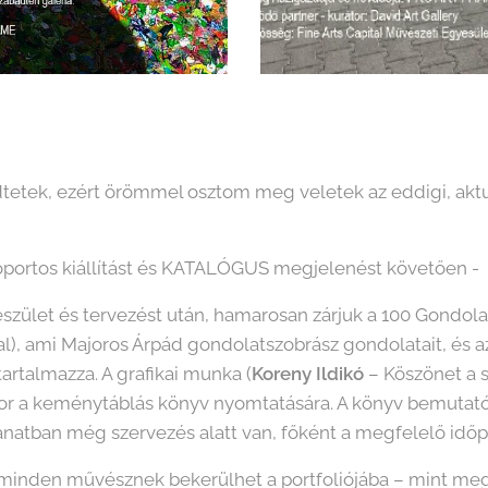
dtetek, ezért örömmel osztom meg veletek az eddigi, aktu
oportos kiállítást és KATALÓGUS megjelenést követően -
észület és tervezést után, hamarosan zárjuk a 100 Gondol
al), ami Majoros Árpád gondolatszobrász gondolatait, és 
artalmazza. A grafikai munka (
Koreny Ildikó
– Köszönet a s
sor a keménytáblás könyv nyomtatására. A könyv bemutat
illanatban még szervezés alatt van, főként a megfelelő időp
inden művésznek bekerülhet a portfoliójába – mint megj