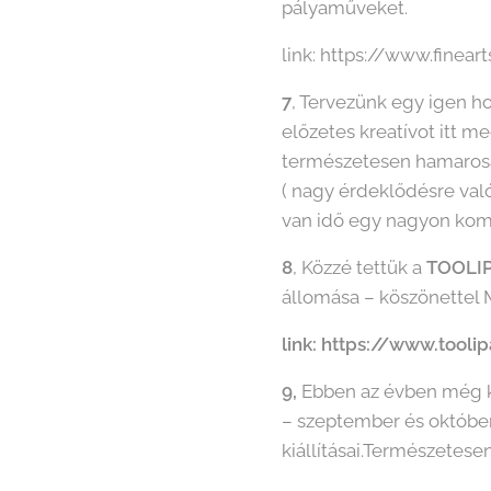
pályaműveket.
link: https://www.finear
7
, Tervezünk egy igen h
előzetes kreatívot itt 
természetesen hamarosa
( nagy érdeklődésre való
van idő egy nagyon komol
8
, Közzé tettük a
TOOLIP
állomása – köszönettel 
link: https://www.tooli
9,
Ebben az évben még ké
– szeptember és októberb
kiállításai.Természetese