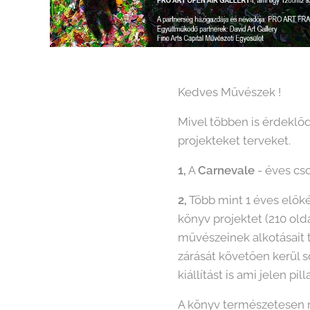
Kedves Művészek !
Mivel többen is érdeklő
projekteket terveket.
1,
A
Carnevale
- éves cs
2,
Több mint 1 éves elők
könyv projektet (210 old
művészeinek alkotásait t
zárását követően kerül 
kiállítást is ami jelen p
A könyv természetesen m