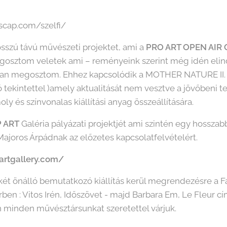
tscap.com/szelfi/
osszú távú művészeti projektet, ami a
PRO ART OPEN AIR
megosztom veletek ami – reményeink szerint még idén elind
n megosztom. Ehhez kapcsolódik a MOTHER NATURE II. 
 tekintettel )amely aktualitását nem vesztve a jövőbeni t
y és színvonalas kiállítási anyag összeállítására.
 ART
Galéria pályázati projektjét ami szintén egy hosszabb
Majoros Árpádnak az előzetes kapcsolatfelvételért.
partgallery.com/
t önálló bemutatkozó kiállítás kerül megrendezésre a Fal
en : Vitos Irén, Időszövet - majd Barbara Em, Le Fleur c
n minden művésztársunkat szeretettel várjuk.