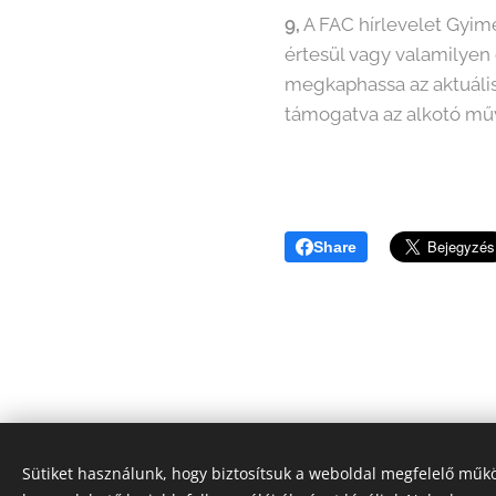
9,
A FAC hírlevelet Gyime
értesül vagy valamilyen
megkaphassa az aktuális 
támogatva az alkotó mű
Share
Sütiket használunk, hogy biztosítsuk a weboldal megfelelő műkö