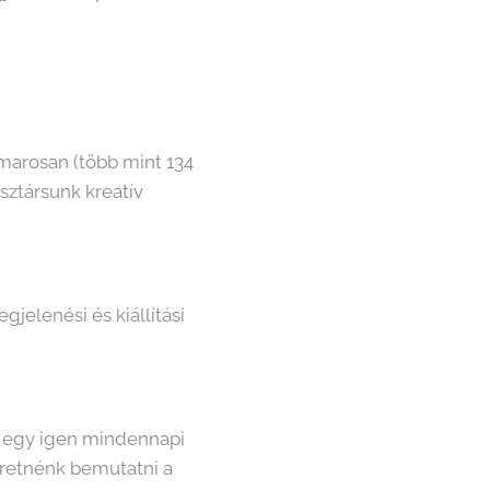
amarosan (több mint 134
ztársunk kreatív
gjelenési és kiállítási
l egy igen mindennapi
eretnénk bemutatni a