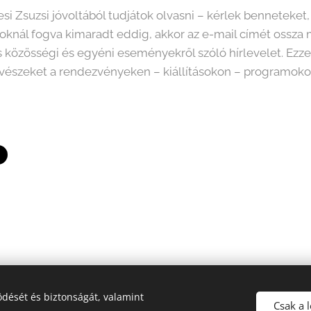
si Zsuzsi jóvoltából tudjátok olvasni – kérlek benneteket
 oknál fogva kimaradt eddig, akkor az e-mail címét ossza
közösségi és egyéni eseményekről szóló hírlevelet. Ezzel i
vészeket a rendezvényeken – kiállításokon – programok
dését és biztonságát, valamint
2026 Fine Arts Capital művészeti egyesület | Minden jog fenntartva.
Csak a 