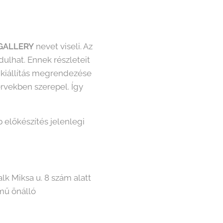
 GALLERY
nevet viseli. Az
ulhat. Ennek részleteit
kiállítás megrendezése
ervekben szerepel. Így
 előkészítés jelenlegi
k Miksa u. 8 szám alatt
ímű önálló