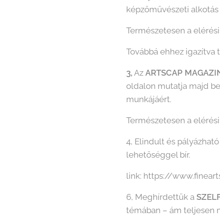
képzőművészeti alkotás
Természetesen a elérési 
Továbbá ehhez igazítva
3,
Az
ARTSCAP MAGAZI
oldalon mutatja majd be 
munkájáért.
Természetesen a elérési 
4, Elindult és pályázhat
lehetőséggel bír.
link: https://www.finea
6, Meghírdettük a
SZEL
témában – ám teljesen m