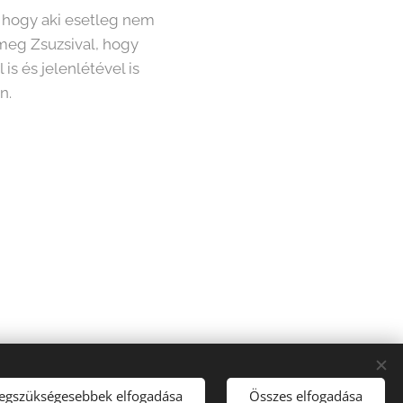
, hogy aki esetleg nem
 meg Zsuzsival, hogy
s és jelenlétével is
on.
legszükségesebbek elfogadása
Összes elfogadása