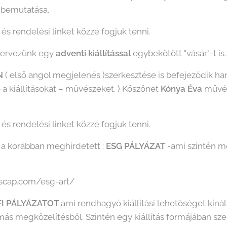
 bemutatása.
és rendelési linket közzé fogjuk tenni.
 tervezünk egy
adventi kiállítással
egybekötött "vásár"-t is.
N
( első angol megjelenés )szerkesztése is befejeződik h
a kiállításokat – művészeket. ) Köszönet
Kónya Éva
művés
és rendelési linket közzé fogjuk tenni.
ó a korábban meghirdetett :
ESG PÁLYÁZAT
-ami szintén me
rtscap.com/esg-art/
FI PÁLYÁZATOT
ami rendhagyó kiállítási lehetőséget kíná
ás megközelítésből. Szintén egy kiállítás formájában sz