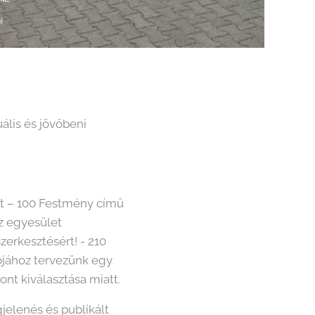
ális és jövőbeni
at – 100 Festmény című
az egyesület
zerkesztésért! - 210
ójához tervezünk egy
ont kiválasztása miatt.
elenés és publikált