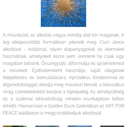
A művészet, az alkotás vágya mindig utat tör magának. A
leg elképesztőbb formákban jeleneik meg. Cuci János
alkotásai - kollázsai, olyan alapanyagokat és elemeket
használnak, amelyeket észre sem vennénk ha csak úgy
magában látnánk. Összegyűjti, átformálja és újraértelmezi
a részeket, Építőelemként használja, saját világának
felépítésére és bemutatására. Aprólékos türelemmel és
átgondoltsággal alkotja meg művészi témáit, a klasszikus
virág csendéletektől kezdve a tájképekig. Az elmélyültség
és a szakmai elhivatottság minden munkájában tetten
érhető. Hamarosan a Golden Duck Galériában az ART FOR
PEACE kiállításon is megcsodálhatjuk alkotását.