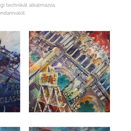
i technikát alkalmazva,
ondanivalót.