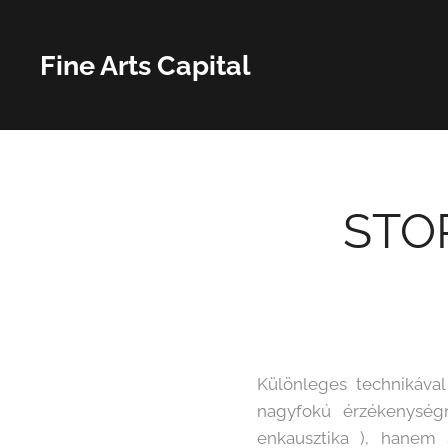
Fine Arts Capital
STO
Különleges technikával
nagyfokú érzékenységr
enkausztika ), hanem 