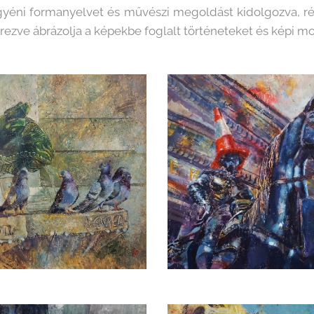
yéni formanyelvet és művészi megoldást kidolgozva, rég
rezve ábrázolja a képekbe foglalt történeteket és képi m