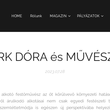
HOME
Rólunk
MAGAZIN
PÁLYÁZATOK
RK DÓRA és MŰVÉS
2023.07.28
 alkotó festőművész az őt körülvevő környezeti hatás
ől árulkodó alkotásai nem csak egyedi festészeti t
szemlétletmódja is egészen új perspektívába helyezi