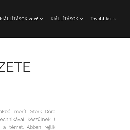
KIÁLLÍTÁSOK 2026
KIÁLLÍTÁSOK
Továbbiak
ZETE
okból merít, Stork Dóra
echnikával készülnek (
 a témát. Abban rejlik