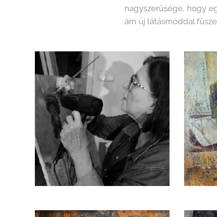
nagyszerűsége, hogy eg
ám új látásmóddal fűsze